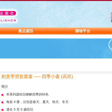
產品資訊
購物平台
創意學習套叢書 ── 四季小書 (高班)
簡介
本系列讓幼兒瞭解四季的特色
每套 4 冊，分別是春天、夏天、秋天、冬天
適合 5 至 6 歲幼兒