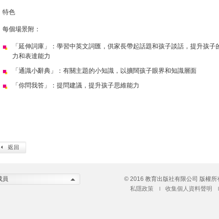
特色
每個場景附：
「延伸詞庫」：學習中英文詞匯，供家長帶起話題和孩子談話，提升孩子
力和表達能力
「通識小辭典」：有關主題的小知識，以擴闊孩子眼界和知識層面
「你問我答」：提問建議，提升孩子思維能力
成員
© 2016 教育出版社有限公司 版權所
私隱政策
收集個人資料聲明