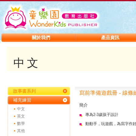
關於我們
產品資訊
中文
故事書系列
寫前準備遊戲冊 - 線條練
補充練習
簡介
中文
專為2-3歲孩子設計
英文
數學
動動手，玩遊戲，為寫字作
其他