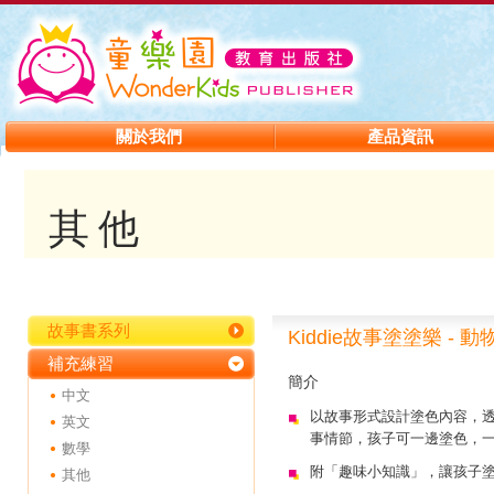
關於我們
產品資訊
其他
故事書系列
Kiddie故事塗塗樂 - 動
補充練習
簡介
中文
以故事形式設計塗色內容，透過「K
英文
事情節，孩子可一邊塗色，
數學
附「趣味小知識」，讓孩子
其他