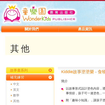
關於我們
產品資訊
其他
故事書系列
Kiddie故事塗塗樂 - 食
補充練習
簡介
中文
以故事形式設計塗色內容，透過「K
英文
事情節，孩子可一邊塗色，
數學
附「趣味小知識」，讓孩子
其他