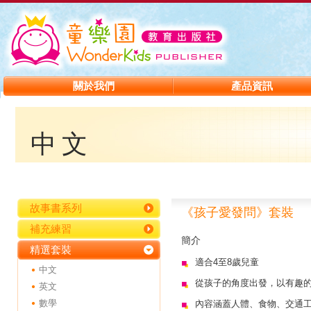
關於我們
產品資訊
中文
故事書系列
《孩子愛發問》套裝
補充練習
簡介
精選套裝
適合4至8歲兒童
中文
從孩子的角度出發，以有趣
英文
數學
內容涵蓋人體、食物、交通