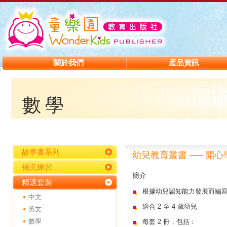
關於我們
產品資訊
數學
故事書系列
幼兒教育叢書 ── 開
補充練習
簡介
精選套裝
根據幼兒認知能力發展而編
中文
適合 2 至 4 歲幼兒
英文
數學
每套 2 冊，包括：