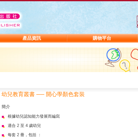
產品資訊
購物平台
幼兒教育叢書 ── 開心學顏色套裝
簡介
根據幼兒認知能力發展而編寫
適合 2 至 4 歲幼兒
每套 2 冊，包括 ：