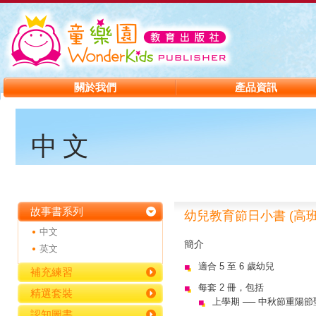
關於我們
產品資訊
中文
故事書系列
幼兒教育節日小書 (高班
中文
簡介
英文
適合 5 至 6 歲幼兒
補充練習
每套 2 冊，包括
精選套裝
上學期 ── 中秋節重陽
認知圖書